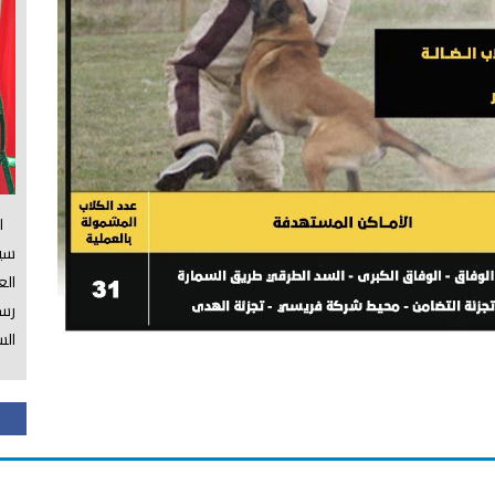
الس
سي
ال
رسم
الس