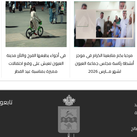
مرحبا بكم متابعينا الكرام في موجز
في أجواء يطبعها الفرح والتآزر مدينة
أنشطة رئاسة مجلس جماعة العيون
العيون تعيش على وقع احتفالات
لشهر مــارس 2026
مميزة بمناسبة عيد الفطر
تابعون
د
الح