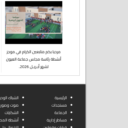
⁨مرحبا بكم متابعين الكرام في موجز
أنشطة رئاسة مجلس جماعة العيون
لشهر أبـريـل 2026.
الرئيسية
الشباك الوحي
مستجدات
صوت وصورة
الجماعة
الشكايات
مساطر إدارية
أنشطة المص
قرارات وقوانين
للاتصال بنا