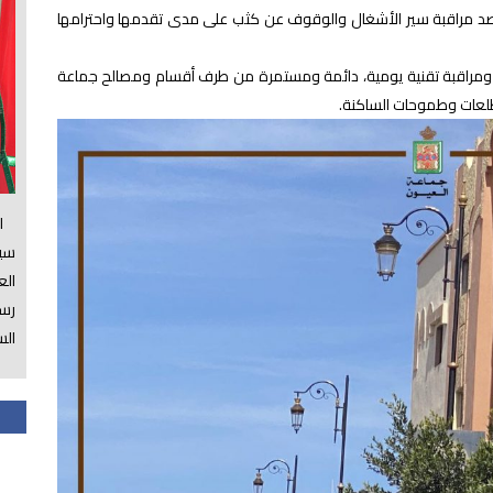
صد مراقبة سير الأشغال والوقوف عن كثب على مدى تقدمها واحترامها
تبع ومراقبة تقنية يومية، دائمة ومستمرة من طرف أقسام ومصالح جماعة
طلعات وطموحات الساكنة.
الس
سي
ال
رسم
الس