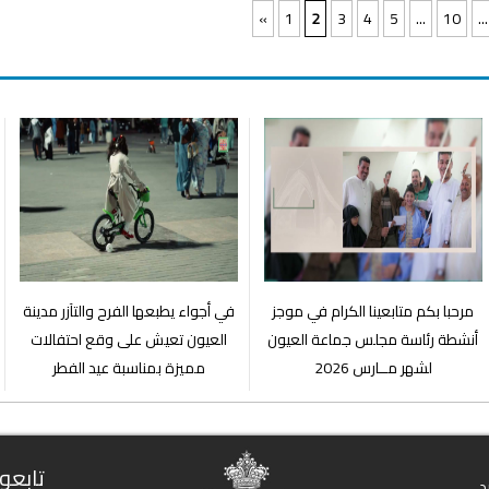
«
1
2
3
4
5
...
10
...
مرحبا بكم متابعينا الكرام في موجز
في أجواء يطبعها الفرح والتآزر مدينة
أنشطة رئاسة مجلس جماعة العيون
العيون تعيش على وقع احتفالات
لشهر مــارس 2026
مميزة بمناسبة عيد الفطر
تابعون
د