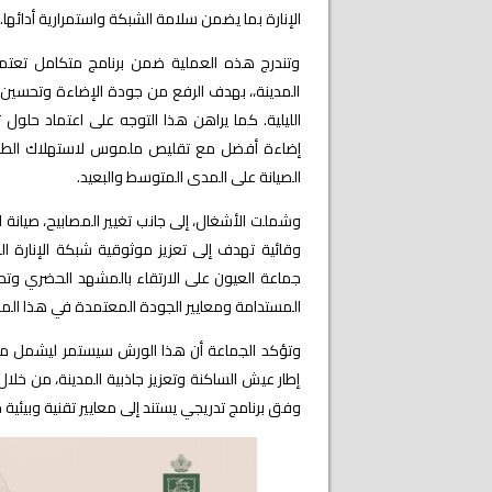
الإنارة بما يضمن سلامة الشبكة واستمرارية أدائها.
وتندرج هذه العملية ضمن برنامج متكامل تعتمد
المدينة،، بهدف الرفع من جودة الإضاءة وتحسين ش
الليلية. كما يراهن هذا التوجه على اعتماد حلول ت
إضاءة أفضل مع تقليص ملموس لاستهلاك الطاقة، 
الصيانة على المدى المتوسط والبعيد.
وشملت الأشغال، إلى جانب تغيير المصابيح، صيانة ال
وقائية تهدف إلى تعزيز موثوقية شبكة الإنارة 
جماعة العيون على الارتقاء بالمشهد الحضري وتحس
المستدامة ومعايير الجودة المعتمدة في هذا المج
وتؤكد الجماعة أن هذا الورش سيستمر ليشمل مخت
إطار عيش الساكنة وتعزيز جاذبية المدينة، من خلا
وفق برنامج تدريجي يستند إلى معايير تقنية وبيئية 