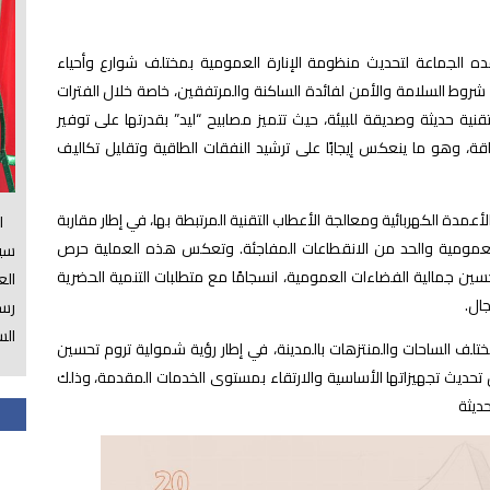
ه الجماعة لتحديث منظومة الإنارة العمومية بمختلف شوارع وأحياء
روط السلامة والأمن لفائدة الساكنة والمرتفقين، خاصة خلال الفترات
قنية حديثة وصديقة للبيئة، حيث تتميز مصابيح “ليد” بقدرتها على توفير
وهو ما ينعكس إيجابًا على ترشيد النفقات الطاقية وتقليل تكاليف
أعمدة الكهربائية ومعالجة الأعطاب التقنية المرتبطة بها، في إطار مقاربة
الس
العمومية والحد من الانقطاعات المفاجئة. وتعكس هذه العملية حرص
سي
ين جمالية الفضاءات العمومية، انسجامًا مع متطلبات التنمية الحضرية
ال
ال.
رسم
الس
لف الساحات والمنتزهات بالمدينة، في إطار رؤية شمولية تروم تحسين
ل تحديث تجهيزاتها الأساسية والارتقاء بمستوى الخدمات المقدمة، وذلك
حديثة