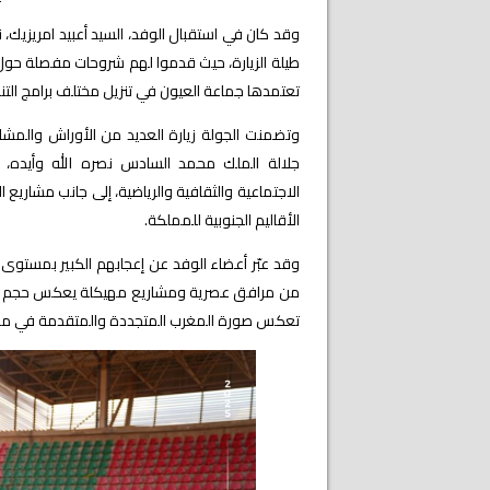
وقد كان في استقبال الوفد، السيد أعبيد امريزيك، 
طيلة الزيارة، حيث قدموا لهم شروحات مفصلة حول طب
تعتمدها جماعة العيون في تنزيل مختلف برامج التنم
وتضمنت الجولة زيارة العديد من الأوراش والمشار
جلالة الملك محمد السادس نصره الله وأيده، ش
الاجتماعية والثقافية والرياضية، إلى جانب مشاريع ا
الأقاليم الجنوبية للمملكة.
وقد عبّر أعضاء الوفد عن إعجابهم الكبير بمستوى 
من مرافق عصرية ومشاريع مهيكلة يعكس حجم الجهود
تعكس صورة المغرب المتجددة والمتقدمة في محي