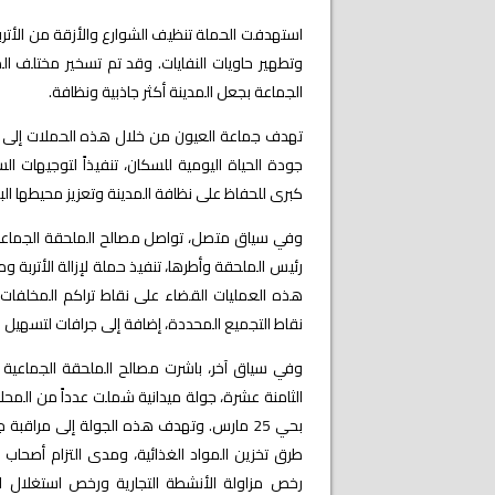
استهدفت الحملة تنظيف الشوارع والأزقة من الأتربة 
وتطهير حاويات النفايات. وقد تم تسخير مختلف ا
الجماعة بجعل المدينة أكثر جاذبية ونظافة.
تهدف جماعة العيون من خلال هذه الحملات إلى تحسي
جودة الحياة اليومية للسكان، تنفيذاً لتوجيهات 
كبرى للحفاظ على نظافة المدينة وتعزيز محيطها البي
وفي سياق متصل، تواصل مصالح الملحقة الجماعية
رئيس الملحقة وأطرها، تنفيذ حملة لإزالة الأتربة و
هذه العمليات القضاء على نقاط تراكم المخلفات 
نقاط التجميع المحددة، إضافة إلى جرافات لتسهيل 
وفي سياق آخر، باشرت مصالح الملحقة الجماعية ال
الثامنة عشرة، جولة ميدانية شملت عدداً من المحلات 
بحي 25 مارس. وتهدف هذه الجولة إلى مراقبة
طرق تخزين المواد الغذائية، ومدى التزام أصحاب 
رخص مزاولة الأنشطة التجارية ورخص استغلال ا