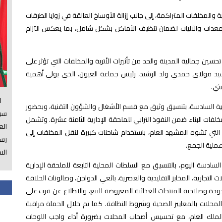
والمخلفات المتراكمة، إلى جانب إزالة الأوساخ العالقة في زوايا الطرقات
لمعدات والآليات لضمان تنظيف
الأماكن بشكل شامل، بما يعكس التزام
ن جمالية المدينة والحد من تأثيرات الأتربة والمخلفات التي تؤثر على
السيد مولاي حمدي ولد الرشيد، رئيس جماعة العيون، الذي يولي أهمية
ئي.
الس
 السادسة، بتنسيق وثيق مع قسم الأشغال والشؤون التقنية، وبحضور
سي
مخلفات البناء ضمن النفوذ الترابي للملحقة الإدارية الثامنة عشرة. وتشمل
ال
التي تشوه المشهد العام، باستخدام شاحنات كبيرة لنقل المخلفات إلى
رسم
عملية الجمع.
الس
سادسة اليوم، بالتنسيق مع السلطات المحلية التابعة للملحقة الإدارية
التجارية، المخابز التقليدية والعصرية، بائعي الدواجن، وصالونات الحلاقة
 جودة وصلاحية المنتجات الغذائية المعروضة للبيع، والاطلاع عن قرب على
المحلات بالمعايير الصحية وشروط النظافة. كما تم خلال الحملة مراقبة
لملك العام، مع تحسيس أصحاب المحلات بضرورة أداء واجب اللوحات