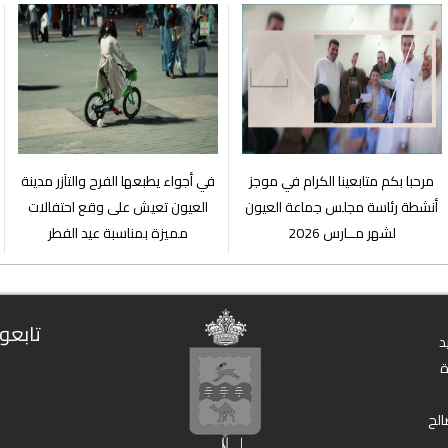
مرحبا بكم متابعينا الكرام في موجز
في أجواء يطبعها الفرح والتآزر مدينة
أنشطة رئاسة مجلس جماعة العيون
العيون تعيش على وقع احتفالات
لشهر مــارس 2026
مميزة بمناسبة عيد الفطر
تابعون
د
الح