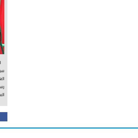
الس
سي
ال
رسم
الس