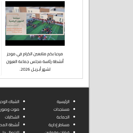
⁨مرحبا بكم متابعين الكرام في موجز
أنشطة رئاسة مجلس جماعة العيون
لشهر أبـريـل 2026.
الرئيسية
الشباك الوحي
مستجدات
صوت وصورة
الجماعة
الشكايات
مساطر إدارية
أنشطة المص
قرارات وقوانين
للاتصال بنا