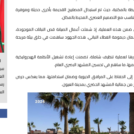
يطة بالمكتبة، حيث تم
استبدال المصابيح القديمة بأخرى حديثة وموفرة
تتناسب مع التصميم العصري المحيط بالمكان.
ضمن هذه العملية، إذ شملت أعمال الصيانة قص النباتات الموجودة،
لضمان ديمومة الغطاء النباتي. هذه الجهود ساهمت في خلق بيئة مريحة
رها لعملية تنظيف شاملة، تضمنت إعادة تشغيل الأنظمة الهيدروليكية
الس
يمها، ما ساهم في تحسين المشهد البصري العام.
سي
ال
لى الحفاظ على المرافق الحيوية وضمان استدامتها، مما يعكس حرص
رسم
ز من جمالية المشهد الحضري بمدينة العيون.
الس