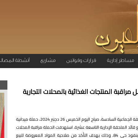
مساطر إدارية
قرارات وقوانين
مشاريع
أنشطة المصال
مراقبة المنتجات الغذائية بالمحلات التجارية
في إطار برنامج عملها اليومي، نظمت مصالح الملحقة الجماعية السادسة، صباح اليوم الخميس 26 دجنبر 2024، حملة ميدانية
قائد الملحقة الإدارية التاسعة عشرة. استهدفت الحملة مراقبة المحلات
التجارية، المقاهي، وصالونات الحلاقة المتواجدة بنفوذ حي 84، وذلك بهدف التأكد من صلاحية المواد المعروضة للبيع