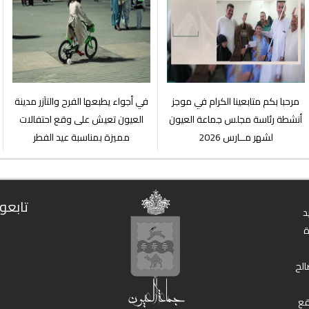
مرحبا بكم متابعينا الكرام في موجز
في أجواء يطبعها الفرح والتآزر مدينة
أنشطة رئاسة مجلس جماعة العيون
العيون تعيش على وقع احتفالات
لشهر مــارس 2026
مميزة بمناسبة عيد الفطر
تابعون
د
الح
قع