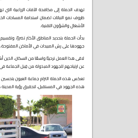
تهدف الحملة إلى مكافحة الآفات الزراعية التي ت
ظروف نمو النباتات لضمان استدامة المساحات
الخ
الأشغال والشؤون التقنية.
بدأت الحملة بتحديد المناطق الأكثر تضررًا، وتقس
جهودها على رش المبيدات في الأماكن المفتوحة، بم
لاقى هذا العمل ترحيبًا واسعًا من السكان، الذين أش
عن ارتياحهم للجهود المبذولة من قِبل الجماعة في 
تعكس هذه الحملة التزام جماعة العيون بتحسين جو
هذه الجهود في المستقبل، لتحقيق رؤية المدينة ك