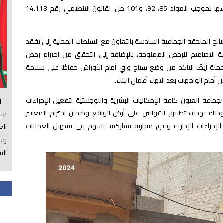
وذلك في إطار الصلاحيات المخولة للجماعة ورئيسها بموجب المواد 85، 92، و101 من القانون التنظيمي رقم 14.113
صالح الملحقة الجماعية السادسة بالتعاون مع السلطات المحلية إلى تفقد
ة التصاميم للرخص الممنوحة، بالإضافة إلى التحقق من احترام رخص
لة أيضًا التأكد من وضع سياج واقٍ أمام الأوراش حفاظًا على سلامة
ن أمام الواجهات بعد انتهاء أعمال البناء.
اعة العيون كافة الإمكانيات البشرية واللوجستية لتفعيل الإجراءات
الس
، وذلك بهدف تطبيق القوانين على أرض الواقع وضمان احترام المعايير
سي
 الإجراءات الإدارية وفق مقاربة تشاركية، تسهم في تسهيل العمليات
ال
رسم
الس