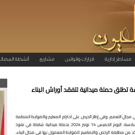
مساطر إدارية
قرارات وقوانين
مشاريع
أنشطة المصال
 تطلق حملة ميدانية لتفقد أوراش البناء
 مجال التعمير، وفي إطار الحرص على احترام المعايير والضوابط المنظمة
لهذا القطاع، قامت مصالح الملحقة الجماعية السادسة، اليوم الخميس 14 نونبر 2024 بحملة ميدانية شاملة في نفوذ
كد من مطابقة الرخص والتصاميم للضوابط المعمول بها في مجال البناء،