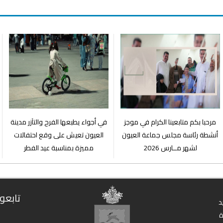
مرحبا بكم متابعينا الكرام في موجز
في أجواء يطبعها الفرح والتآزر مدينة
أنشطة رئاسة مجلس جماعة العيون
العيون تعيش على وقع احتفالات
لشهر مــارس 2026
مميزة بمناسبة عيد الفطر
تابعون
د