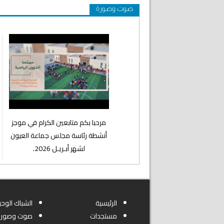
صوت وصورة
⁨مرحبا بكم متابعين الكرام في موجز
أنشطة رئاسة مجلس جماعة العيون
لشهر أبـريـل 2026.
الرئيسية
الشباك الوحي
مستجدات
صوت وصورة