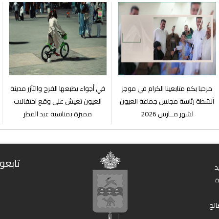
مرحبا بكم متابعينا الكرام في موجز
في أجواء يطبعها الفرح والتآزر مدينة
أنشطة رئاسة مجلس جماعة العيون
العيون تعيش على وقع احتفالات
لشهر مــارس 2026
مميزة بمناسبة عيد الفطر
تابعون
د
الح