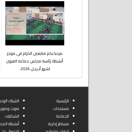
⁨مرحبا بكم متابعين الكرام في موجز
أنشطة رئاسة مجلس جماعة العيون
لشهر أبـريـل 2026.
الرئيسية
الشباك الوحي
مستجدات
صوت وصورة
الجماعة
الشكايات
مساطر إدارية
أنشطة المص
قرارات وقوانين
للاتصال بنا