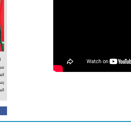
الس
سي
ال
رسم
الس