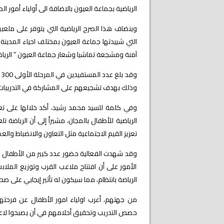
الرياضية بجماعة العيون بالاضافة الى أولياء أمور ا
وينضاف هذا الصرح الرياضية التي يتوفر على ملعب
التي شييدتها جماعة العيون بمختلف احياء المدينة 
آمنة ومشجعة تماشيا وشعار جماعة العيون ” الرياضة
و
وذلك بهدف تشجيعهم على المشاركة في التدريبات و
وفي كلمة للسيد محمد رشيد، أكد خلالها على تعل
الرياضية للأطفال بالمجان، مشيراً إلى أن الرياضة ت
تعزيز القيم الاجتماعية مثل التعاون والانضباط وال
وقد شهدت الفعالية حضور عدد كبير من الأطفال وأو
الأمور على أن افتتاح ملاعب القرب وتوزيع الملا
الرياضة بانتظام، مما سيكون له تأثير إيجابي على ص
من جهتهم، أعرب اولياء امور الأطفال عن فرحته
حصص التدريب وتحقيق أحلامهم في أن يصبحوا لا