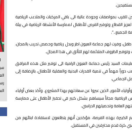
لمستفيدين.
ين للقرب بمواصفات وجودة عالية الى باقي المركبات
والملاعب الرياضية
لعزيز القطاع وتوفير الفرص للأطفال لممارسة الأنشطة الرياضية في بيئة
 للجميع.. “.
قد بلغ عدد المستفيدين في المرحلة الأولى 300 طفل، وفرت لهم جماعة العيون اطر وبدل رياضية وحصص تدريب بالمجان،
توفير الظروف الملائمة لهم للتألق في هذا المجال.
الس
يمات السيد رئيس حماعة العيون الرامية الى توفير مثل هذه المرافق
سي
لعب دوراً مهماً في تنمية القدرات البدنية والعقلية للأطفال، بالإضافة إلى
ال
عمل الجماعي.
رسم
الس
لياء الأمور، الذين عبروا عن سعادتهم بهذا المشروع. وأكد بعض أولياء
بس الرياضية مجاناً سيساهم بشكل كبير في تحفيز الأطفال على ممارسة
حتهم العامة وتحصيلهم الدراسي.
م الكبيرة بهذه الفرصة، مؤكدين أنهم يتطلعون لاستفادة ابنائهم من
عبي كرة قدم محترفين في المستقبل.