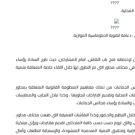
المحلية.
 دعامة لتقوية الدبلوماسية الموازية.
ن لإحتضانه فتح باب النقاش، امام المشاركين، حيث طرح السادة رؤساء
 مختلف محاور التي تم التطرق لها خلال اللقاء خاصة المتعلقة بتنمية
 الجماعات من تملك مفاهيم المنظومة القانونية المتعلقة بمحاور
ات المحلية وتقديم اقتراحات لتجاوزها ، وكذا تبادل التجارب والممارسات
ات والسادة رؤساء مجالس الجماعات.
خلال التنظيم والحضور وكذا النقاشات العميقة التي طبعت مختلف محاور،
صلي، والتي تروم حسب حسب كافة المتدخلين تقديم مقترحات ورؤى مبتكرة
بية وتحقيق التنمية المندمجة المنشودة، والإستجابة لتطلعات وآمال