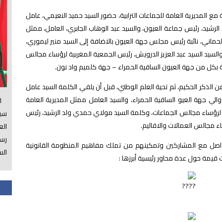
ع المديرية العامة للجماعات الترابية، حضور السيد حميد النعيمي، عامل
الرشيد، رئيس جماعة العيون، والسيد عبد الوهاب الجابري، العامل، ممثل
ة الحماني، نائبة رئيس مجلس جهة العيون بالاضافة إلى السيد منير ليموري،
لسيد السيد عبد العزيز الدرويش، رئيس الجمعية المغربية لرؤساء مجالس
ية بكل من جهة العيون الساقية الحمراء – جهة كلميم واد نون.
من الذكر الحكيم، ثم تحية العلم الوطني، قبل أن يلقي الكلمة السيد عامل
 والي جهة العيو الساقية الحمراء، والسيد العامل ممثل المديرية العامة
الس
بية لرؤساء مجالس الجماعات، وكلمة السيد مولاي حمدي ولد الرشيد، رئيس
سي
ء مجالس العمالات والاقاليم.
ال
رسم
واصل مع المشاركين وتمكينهم من تملك مفاهيم المنظومة القانونية
الس
قيمة حول عدة محاور رئيسية أبرزها :