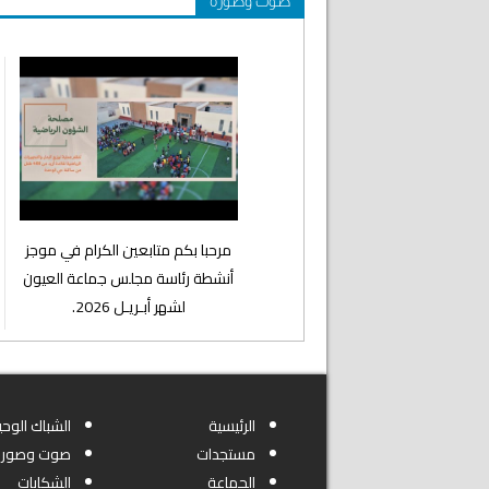
صوت وصورة
⁨مرحبا بكم متابعين الكرام في موجز
أنشطة رئاسة مجلس جماعة العيون
لشهر أبـريـل 2026.
الرئيسية
الشباك الوحي
مستجدات
صوت وصورة
الجماعة
الشكايات