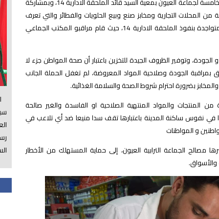
وقد شملت الحملة التي باشرتها مصالح الملحقة الخامسة لجماعة العيون بمعية السيد قائد الملحقة الادارية 14، وبمشاركة
ن المحلات التجارية ومخابز صنع وبيع الحلويات والفطائر والتي تعرف
والمتواجدة بنفوذ الملحقة الادارية 14، حيث قام مراقبو المكتب الجماعي
الجودة، وتوفير الظروف الجيدة للتخزين باعتبار أن صحة المواطن جزء لا
ق بمراقبة الجودة وصلاحية المواد المعروضة، لم تغفل الحملة الجانب
المخابز بضرورة احترام شروط الصحة والسلامة الغذائية.
الس
 المنتجات والمواد المنتهية الصلاحية او الفاسدة والغير صالحة
سي
دا في نفوس ساكنة المدينة باعتبارها تقف سدا منيعا ضد أي تلاعب في
ال
طنين و المواطنات
رسم
الس
ها مصالح الجماعة الترابية العيون، إلى حماية المستهلك من الأخطار
 والأسواق.