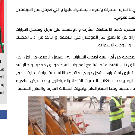
لا تحترم الممرات وتقوم بالإستحواذ عليها و التي تعرقل سير المرتفقين
سند قانوني.
رة كافة الامكانيات البشرية واللوجستية على تنزيل وتفعيل القرارات
زالة كل ما يعيق سير الموطنين على الارصفة، و التأكد من أداء المحلات
و اللوحات الاشهارية.
لمختصة من أجل تنبيه اصحاب السيارات التي تستغل الرصيف من اجل ركن
الس
تي تأتي تنفيدا و تماشيا مع توجيهات السيد مولاي حمدي ولد الرشيد
سي
تمنيين استمرارها بشكل دوري ودائم ضمانا لسلامة وراحة المارة، داعين
ال
صصة لهم وعدم استغلال الممرات الخاصة بالمواطنين وعدم عرض سلعهم
رسم
بالمدينة وكذا المنظر العام لواجهات المحلات التجارية والمنازل السكنية.
الس