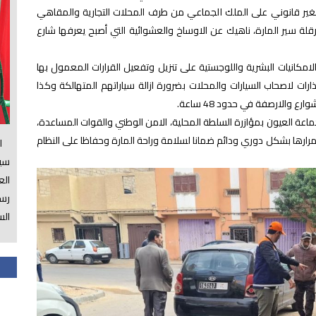
الغير قانوني على الملك الجماعي من طرف المحلات التجارية والمقاهي
رقلة سير المارة، ناهيك عن الاوساخ والعشوائية التي أصبح يعرفها شارع
كانيات البشرية واللوجستية على تنزيل وتفعيل القرارات المعمول بها
ارات لاصحاب السيارات والمحلات بضرورة ازالة سياراتهم المتهالكة وكذا
الارصفة في حدود 48 ساعة.
ماعة العيون بمؤازرة السلطة المحلية، الامن الوطني والقوات المساعدة،
ارها بشكل دوري ودائم ضمانا لسلامة وراحة المارة وحفاظا على النظام
الس
سي
ال
رسم
الس