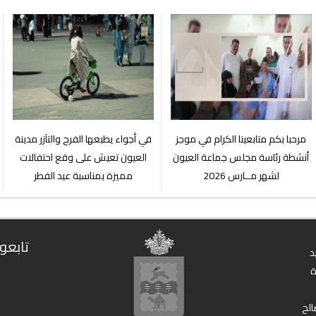
مرحبا بكم متابعينا الكرام في موجز
في أجواء يطبعها الفرح والتآزر مدينة
أنشطة رئاسة مجلس جماعة العيون
العيون تعيش على وقع احتفالات
لشهر مــارس 2026
مميزة بمناسبة عيد الفطر
تابعون
د
الح