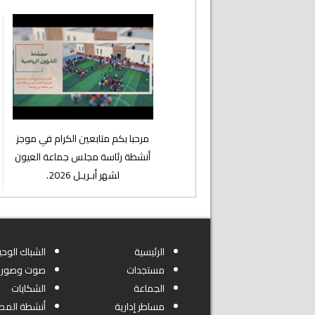
⁨مرحبا بكم متابعين الكرام في موجز
أنشطة رئاسة مجلس جماعة العيون
لشهر أبـريـل 2026.
الرئيسية
الشباك الوحي
مستجدات
صوت وصورة
الجماعة
الشكايات
مساطر إدارية
أنشطة المص