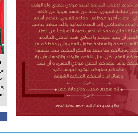
الس
سي
ال
رسم
الس