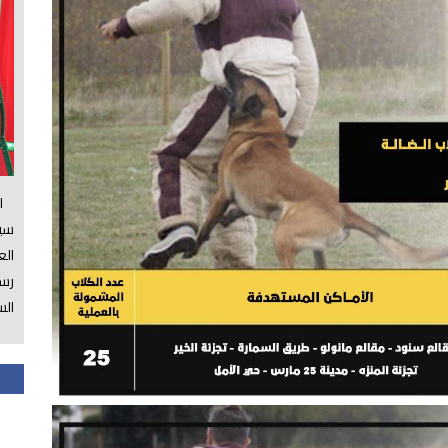
الس
سي
ال
رسم
الس