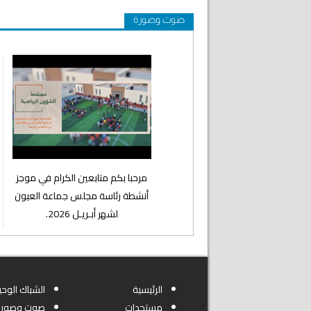
صوت وصورة
⁨مرحبا بكم متابعين الكرام في موجز
أنشطة رئاسة مجلس جماعة العيون
لشهر أبـريـل 2026.
الرئيسية
الشباك الوحي
مستجدات
صوت وصورة