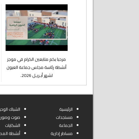
⁨مرحبا بكم متابعين الكرام في موجز
أنشطة رئاسة مجلس جماعة العيون
لشهر أبـريـل 2026.
الرئيسية
الشباك الوحي
مستجدات
صوت وصورة
الجماعة
الشكايات
مساطر إدارية
أنشطة المص