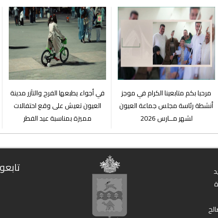
مرحبا بكم متابعينا الكرام في موجز
في أجواء يطبعها الفرح والتآزر مدينة
أنشطة رئاسة مجلس جماعة العيون
العيون تعيش على وقع احتفالات
لشهر مــارس 2026
مميزة بمناسبة عيد الفطر
تابعون
د
الح