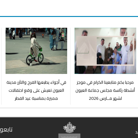
مرحبا بكم متابعينا الكرام في موجز
في أجواء يطبعها الفرح والتآزر مدينة
أنشطة رئاسة مجلس جماعة العيون
العيون تعيش على وقع احتفالات
لشهر مــارس 2026
مميزة بمناسبة عيد الفطر
تابعون
د