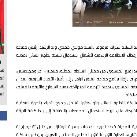
بد السلام بيكرات مرفوقا بالسيد مولاي حمدي ولد الرشيد، رئيس جماعة
باح اليوم الخميس 24 دجنبر 2020، على إعطاء الانطلاقة الرسمية لأشغال استكمال شبكة تطهير السائل بمدينة
الس
سي
د رفيع المستوى من ممثلي السلطة المحلية، منتخبين، أطر ومهندسين،
ال
في إطار برنامج جماعة العيون الرامي إلى تأهيل الأحياء الشرقية، بعد أن
رسم
عة المستوى، تجديد الأرصفة المتهالكة، تعبيد الشوارع والأزقة بالمغلف
الس
 كثير .
بكة التطهير السائل وتوسعتها لتشمل جميع الأحياء بالجهة الشرقية
شبكة، علب الربط، استكمال المجمعات بالاضافة إلى ربط كافة الازقة
ة للمدينة قصد تجويد الخدمات بمدينة الوفاق من خلال تقديم إجابة
ريع، العناية التي ما فتئ المجلس الجماعي للعيون، يحيط بها ساكنة