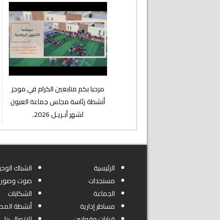
⁨مرحبا بكم متابعين الكرام في موجز
أنشطة رئاسة مجلس جماعة العيون
لشهر أبـريـل 2026.
الرئيسية
الشباك الوحي
مستجدات
صوت وصورة
الجماعة
الشكايات
مساطر إدارية
أنشطة المص
قرارات وقوانين
للاتصال بنا