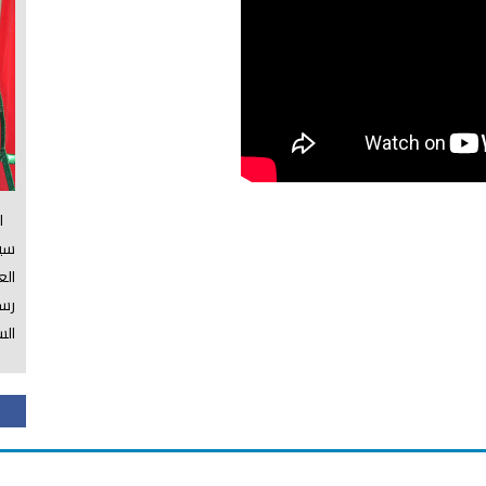
الس
سي
ال
رسم
الس