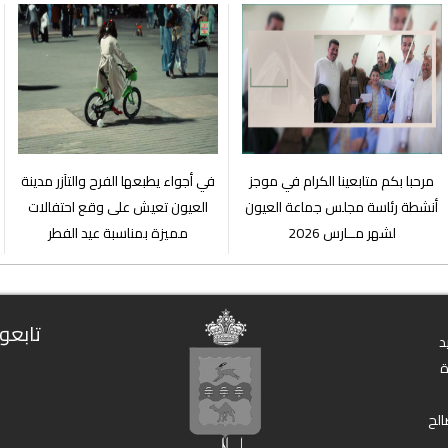
مرحبا بكم متابعينا الكرام في موجز
في أجواء يطبعها الفرح والتآزر مدينة
أنشطة رئاسة مجلس جماعة العيون
العيون تعيش على وقع احتفالات
لشهر مــارس 2026
مميزة بمناسبة عيد الفطر
تابعون
د
الح