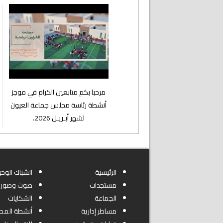
⁨مرحبا بكم متابعين الكرام في موجز
أنشطة رئاسة مجلس جماعة العيون
لشهر أبـريـل 2026.
الرئيسية
الشباك الوحي
مستجدات
صوت وصورة
الجماعة
الشكايات
مساطر إدارية
أنشطة المص