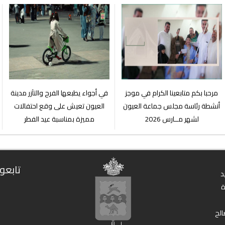
مرحبا بكم متابعينا الكرام في موجز
في أجواء يطبعها الفرح والتآزر مدينة
أنشطة رئاسة مجلس جماعة العيون
العيون تعيش على وقع احتفالات
لشهر مــارس 2026
مميزة بمناسبة عيد الفطر
تابعون
د
الح