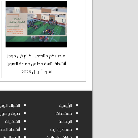
⁨مرحبا بكم متابعين الكرام في موجز
أنشطة رئاسة مجلس جماعة العيون
لشهر أبـريـل 2026.
الرئيسية
الشباك الوحي
مستجدات
صوت وصورة
الجماعة
الشكايات
مساطر إدارية
أنشطة المص
قرارات وقوانين
للاتصال بنا