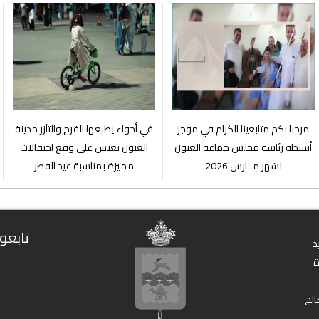
مرحبا بكم متابعينا الكرام في موجز
في أجواء يطبعها الفرح والتآزر مدينة
أنشطة رئاسة مجلس جماعة العيون
العيون تعيش على وقع احتفالات
لشهر مــارس 2026
مميزة بمناسبة عيد الفطر
تابعون
د
الح