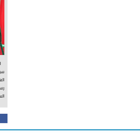
الس
سي
ال
رسم
الس