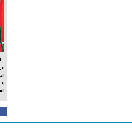
الس
سي
ال
رسم
الس