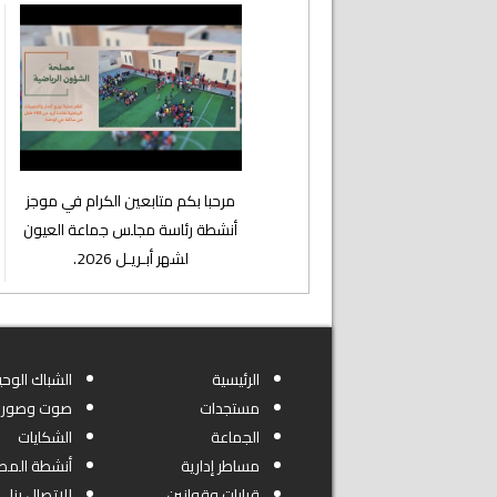
⁨مرحبا بكم متابعين الكرام في موجز
أنشطة رئاسة مجلس جماعة العيون
لشهر أبـريـل 2026.
الرئيسية
الشباك الوحي
مستجدات
صوت وصورة
الجماعة
الشكايات
مساطر إدارية
أنشطة المص
قرارات وقوانين
للاتصال بنا