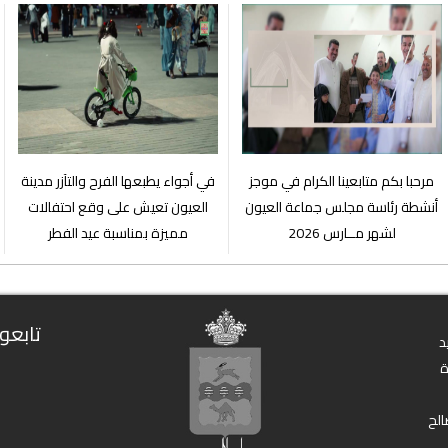
مرحبا بكم متابعينا الكرام في موجز
في أجواء يطبعها الفرح والتآزر مدينة
أنشطة رئاسة مجلس جماعة العيون
العيون تعيش على وقع احتفالات
لشهر مــارس 2026
مميزة بمناسبة عيد الفطر
تابعون
د
الح