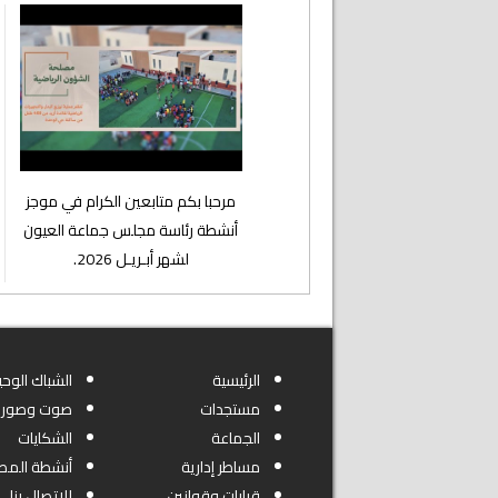
⁨مرحبا بكم متابعين الكرام في موجز
أنشطة رئاسة مجلس جماعة العيون
لشهر أبـريـل 2026.
الرئيسية
الشباك الوحي
مستجدات
صوت وصورة
الجماعة
الشكايات
مساطر إدارية
أنشطة المص
قرارات وقوانين
للاتصال بنا