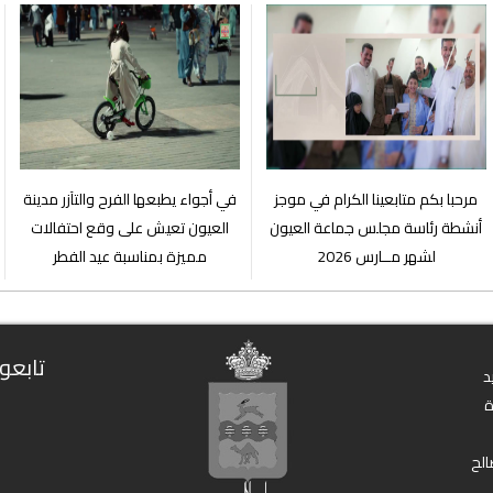
مرحبا بكم متابعينا الكرام في موجز
في أجواء يطبعها الفرح والتآزر مدينة
أنشطة رئاسة مجلس جماعة العيون
العيون تعيش على وقع احتفالات
لشهر مــارس 2026
مميزة بمناسبة عيد الفطر
تابعون
د
الح