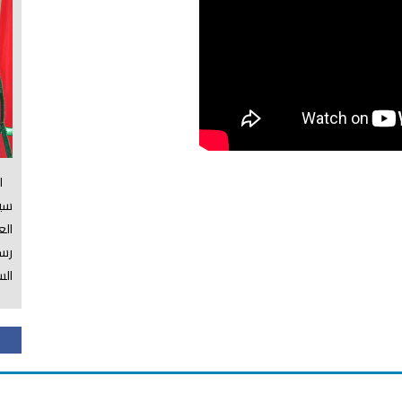
الس
سي
ال
رسم
الس