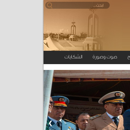
ح
صوت وصورة
الشكايات
❯