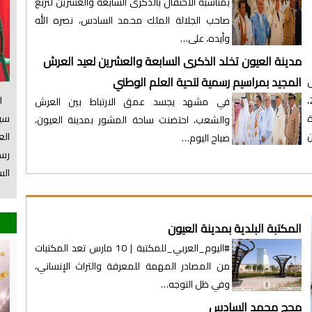
بمناسبة الاحتفال بالذكرى السابعة والعشرين لتربع
صاحب الجلالة الملك محمد السادس، نصره الله
وأيده، على…
مدينة العيون تخلد الذكرى السابعة والعشرين لعيد العرش
المجيد بمراسيم رسمية لتحية العلم الوطني
س
الس
جماعة العيون، صباح اليوم الثلاثاء 28 يوليوز 2026،
في مشهد يجسد عمق الارتباط بين العرش
سي
ة
والشعب، احتضنت ساحة المشور بمدينة العيون،
ال
ن
صباح اليوم…
رسم
الس
المكتبة البلدية بمدينة العيون
#اليوم_العربي_للمكتبة | 10 مارس تعد المكتبات
من المصادر المهمة للمعرفة والتراث الإنساني،
وفي ظل التوجه…
محج محمد السادس